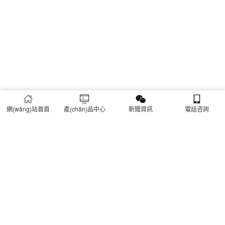
網(wǎng)站首頁
產(chǎn)品中心
新聞資訊
電話咨詢