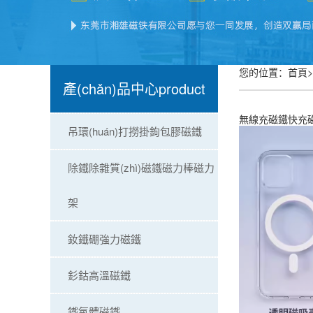
您的位置：
首頁
>
產(chǎn)品中心
product
無線充磁鐵快充
吊環(huán)打撈掛鉤包膠磁鐵
除鐵除雜質(zhì)磁鐵磁力棒磁力
架
釹鐵硼強力磁鐵
釤鈷高溫磁鐵
鐵氧體磁鐵