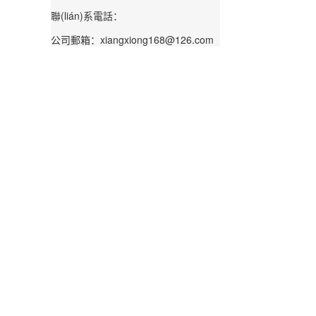
聯(lián)系電話：
公司郵箱：xiangxiong168@126.com